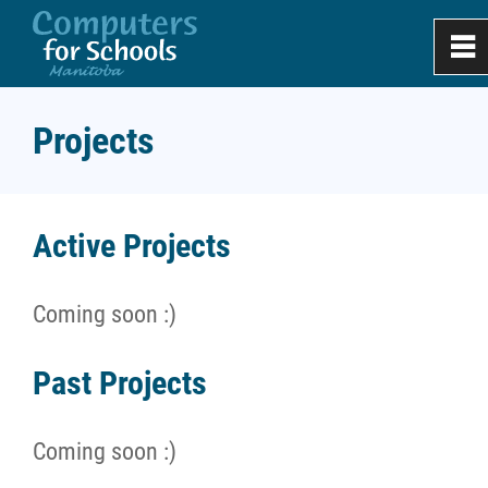
0
~
Home
Projects
About
Active Projects
Apply
Coming soon :)
Donate & Recycle
Past Projects
Work Experience
Coming soon :)
Projects