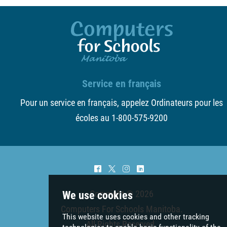
News
Support
Contact
Service en français
Pour un service en français, appelez Ordinateurs pour les
More...
écoles au 1-800-575-9200
^
*
&
)
Copyright © 2026
Computers For Schools Manitoba
.
All Rights Reserved.